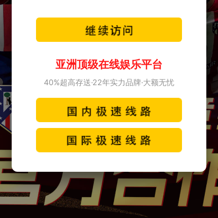
亚洲顶级在线娱乐平台
40%超高存送·22年实力品牌·大额无忧